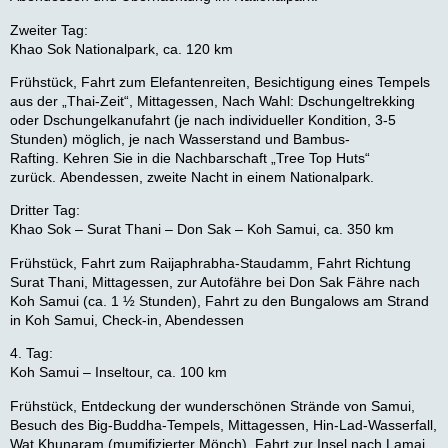
Zweiter Tag:
Khao Sok Nationalpark, ca. 120 km
Frühstück, Fahrt zum Elefantenreiten, Besichtigung eines Tempels
aus der „Thai-Zeit“, Mittagessen, Nach Wahl: Dschungeltrekking
oder Dschungelkanufahrt (je nach individueller Kondition, 3-5
Stunden) möglich, je nach Wasserstand und Bambus-
Rafting. Kehren Sie in die Nachbarschaft „Tree Top Huts“
zurück. Abendessen, zweite Nacht in einem Nationalpark.
Dritter Tag:
Khao Sok – Surat Thani – Don Sak – Koh Samui, ca. 350 km
Frühstück, Fahrt zum Raijaphrabha-Staudamm, Fahrt Richtung
Surat Thani, Mittagessen, zur Autofähre bei Don Sak Fähre nach
Koh Samui (ca. 1 ½ Stunden), Fahrt zu den Bungalows am Strand
in Koh Samui, Check-in, Abendessen
4. Tag:
Koh Samui – Inseltour, ca. 100 km
Frühstück, Entdeckung der wunderschönen Strände von Samui,
Besuch des Big-Buddha-Tempels, Mittagessen, Hin-Lad-Wasserfall,
Wat Khunaram (mumifizierter Mönch), Fahrt zur Insel nach Lamai,