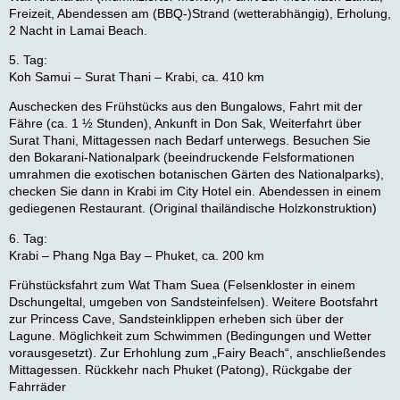
Freizeit, Abendessen am (BBQ-)Strand (wetterabhängig), Erholung,
2 Nacht in Lamai Beach.
5. Tag:
Koh Samui – Surat Thani – Krabi, ca. 410 km
Auschecken des Frühstücks aus den Bungalows, Fahrt mit der
Fähre (ca. 1 ½ Stunden), Ankunft in Don Sak, Weiterfahrt über
Surat Thani, Mittagessen nach Bedarf unterwegs. Besuchen Sie
den Bokarani-Nationalpark (beeindruckende Felsformationen
umrahmen die exotischen botanischen Gärten des Nationalparks),
checken Sie dann in Krabi im City Hotel ein. Abendessen in einem
gediegenen Restaurant. (Original thailändische Holzkonstruktion)
6. Tag:
Krabi – Phang Nga Bay – Phuket, ca. 200 km
Frühstücksfahrt zum Wat Tham Suea (Felsenkloster in einem
Dschungeltal, umgeben von Sandsteinfelsen). Weitere Bootsfahrt
zur Princess Cave, Sandsteinklippen erheben sich über der
Lagune. Möglichkeit zum Schwimmen (Bedingungen und Wetter
vorausgesetzt). Zur Erhohlung zum „Fairy Beach“, anschließendes
Mittagessen. Rückkehr nach Phuket (Patong), Rückgabe der
Fahrräder