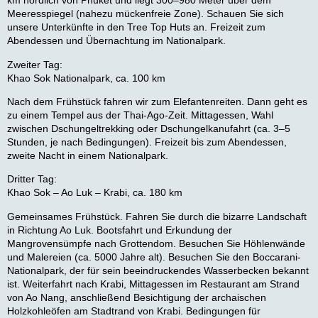
km nördlich von Phuket und liegt 300–980 Meter über dem
Meeresspiegel (nahezu mückenfreie Zone). Schauen Sie sich
unsere Unterkünfte in den Tree Top Huts an. Freizeit zum
Abendessen und Übernachtung im Nationalpark.
Zweiter Tag:
Khao Sok Nationalpark, ca. 100 km
Nach dem Frühstück fahren wir zum Elefantenreiten. Dann geht es
zu einem Tempel aus der Thai-Ago-Zeit. Mittagessen, Wahl
zwischen Dschungeltrekking oder Dschungelkanufahrt (ca. 3–5
Stunden, je nach Bedingungen). Freizeit bis zum Abendessen,
zweite Nacht in einem Nationalpark.
Dritter Tag:
Khao Sok – Ao Luk – Krabi, ca. 180 km
Gemeinsames Frühstück. Fahren Sie durch die bizarre Landschaft
in Richtung Ao Luk. Bootsfahrt und Erkundung der
Mangrovensümpfe nach Grottendom. Besuchen Sie Höhlenwände
und Malereien (ca. 5000 Jahre alt). Besuchen Sie den Boccarani-
Nationalpark, der für sein beeindruckendes Wasserbecken bekannt
ist. Weiterfahrt nach Krabi, Mittagessen im Restaurant am Strand
von Ao Nang, anschließend Besichtigung der archaischen
Holzkohleöfen am Stadtrand von Krabi. Bedingungen für